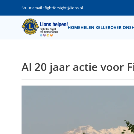
Stuur email :
fightforsight@lions.nl
Terug naar hoofdinhoud
HOME
HELEN KELLER
OVER ONS
Al 20 jaar actie voor F