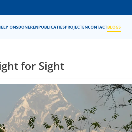
HELP ONS
DONEREN
PUBLICATIES
PROJECTEN
CONTACT
BLOGS
ight for Sight